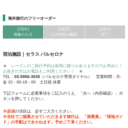
海外旅行のフリーオーダー
STEP1
STEP2
STEP3
情報の入力
入力内容の確認
完了
宿泊施設｜セラス バルセロナ
★ シーズンのご旅行予約は座席に限りがありますのでお早めに！
お急ぎの方はお電話もご利用ください！ ★
TEL：
03-5956-3035
（バルセロナ専用ダイヤル） 営業時間：月-
金 10：00-18：00 土日祝 休業
下記フォームに必要事項をご記入のうえ、「次へ（内容確認）」ボ
タンを押してください。
※必須
の項目は、必ずご入力ください。
※当社でご提案させていただきます旅行は、「添乗員」「現地ガイ
ド」の手配はできかねます。予めご了承ください。