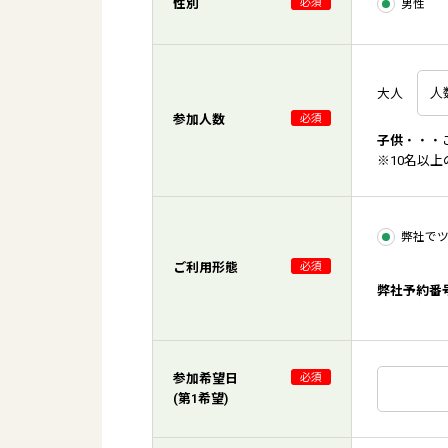
性別
必須
男性
大人
参加人数
必須
子供
・・・
※10名以
弊社で
ご利用形態
必須
弊社予約番
参加希望日
必須
(第1希望)