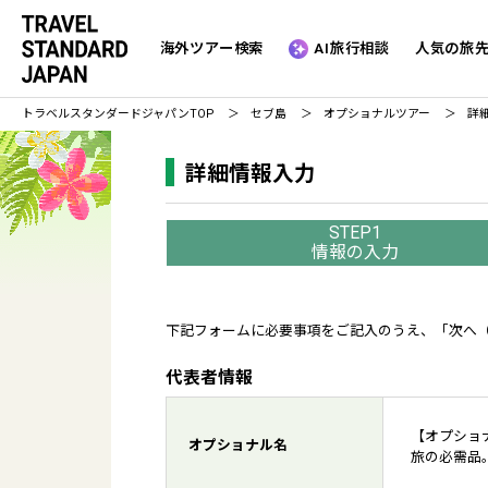
海外ツアー検索
AI旅行相談
人気の旅
トラベルスタンダードジャパン
TOP
セブ島
オプショナルツアー
詳
詳細情報入力
STEP1
情報の入力
下記フォームに必要事項をご記入のうえ、「次へ
代表者情報
【オプショナ
オプショナル名
旅の必需品。