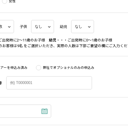
女性
子供
幼児
ご出発時に2～11歳のお子様
幼児
・・・ご出発時に0～1歳のお子様
上のお客様は9名 をご選択いただき、実際の人数は下部ご要望の欄にご入力くだ
ツアーを申込み済み
弊社でオプショナルのみの申込み
号