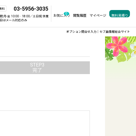
03-5956-3035
無料
0
お気に入り
閲覧履歴
マイページ
無料見積り
間:
月-金 10:00‐18:00／土日祝 休業
日はメール対応のみ
オプション問合せ入力｜セブ島情報総合サイト
STEP3
完了