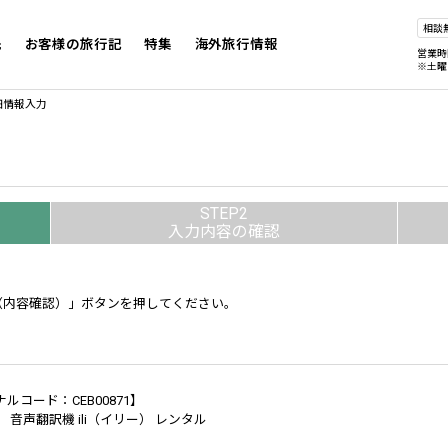
相談
先
お客様の旅行記
特集
海外旅行情報
営業時
※土曜
細情報入力
STEP2
入力内容の確認
（内容確認）」ボタンを押してください。
ルコード：CEB00871】
 音声翻訳機 ili（イリー） レンタル