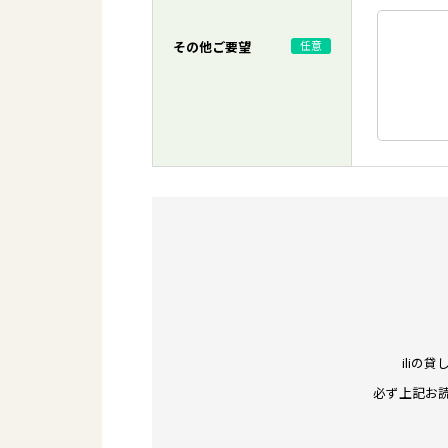
その他ご要望
任意
iliの
必ず上記お